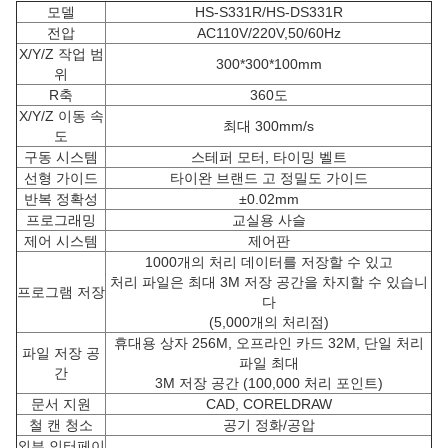
모델
HS-S331R/HS-DS331R
전압
AC110V/220V,50/60Hz
X/Y/Z 작업 범
300*300*100mm
위
R축
360도
X/Y/Z 이동 속
최대 300mm/s
도
구동 시스템
스테퍼 모터, 타이밍 벨트
선형 가이드
타이완 브랜드 고 정밀도 가이드
반복 정확성
±0.02mm
프로그래밍
교실용 사슬
제어 시스템
제어판
1000개의 처리 데이터를 저장할 수 있고
처리 파일은 최대 3M 저장 공간을 차지할 수 있습니
프로그램 저장
다
(5,000개의 처리점)
휴대용 상자 256M, 오프라인 카드 32M, 단일 처리
파일 저장 공
파일 최대
간
3M 저장 공간 (100,000 처리 포인트)
문서 지원
CAD, CORELDRAW
철 캔 청소
공기 정화/공압
외부 인터페이