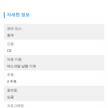
자세한 정보
원래 장소:
중국
인증:
CE
제품 이름:
데스크탑 납땜 기계
주축:
4 주축
플랫폼:
싱글
프로그래밍: